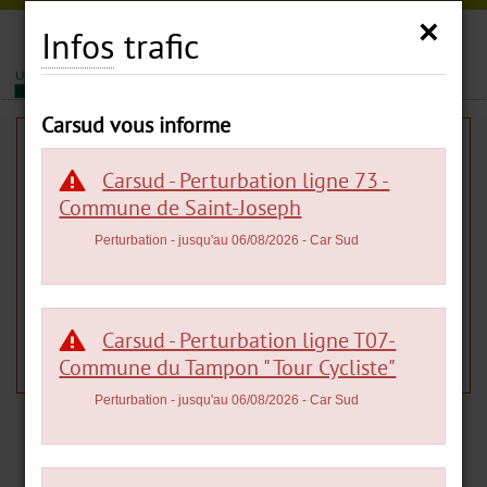
Carsud
×
Infos
trafic
|
|
MENU
Carsud vous informe
Règlement du réseau
Carsud - Perturbation ligne 73 -
CARSUD
Commune de Saint-Joseph
Perturbation
- jusqu'au 06/08/2026
- Car Sud
Le règlement du réseau CARSUD est en téléchargement ci -
dessous :
(Document Acrobat
PDF
-
Règlement Transport CARSUD
Carsud - Perturbation ligne T07-
Taille : 3 294,0
K.o.
)
Commune du Tampon " Tour Cycliste"
Perturbation
- jusqu'au 06/08/2026
- Car Sud