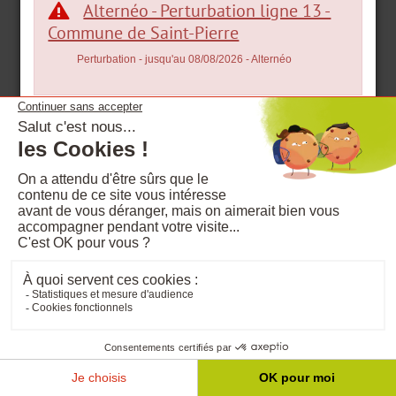
Alternéo - Perturbation ligne 13 -
Commune de Saint-Pierre
Perturbation
- jusqu'au 08/08/2026
- Alternéo
CAR JAUNE - Pertubation –
Barachoix fermé
Perturbation
- jusqu'au 19/08/2026
- Car Jaune
Nous vous informons qu’en raison de travaux au
Barachois, le départ de la ligne O2 pour 04h30 sera dévié
les 18 et 19 août 2026. L’arrêt Barachois ne sera pas...
Aide et accessibilité
Plan du site
RGPD
Mentions légales
Kar'Ouest : SECTEUR LE PORT
FAQ
Qui sommes-nous ?
BRADERIE COMMERCIALE DE LA VILLE
DU PORT
Cookies