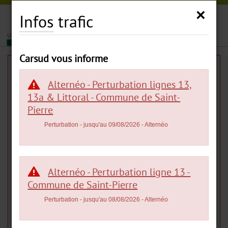
Carsud
×
Infos
trafic
|
|
MENU
Carsud vous informe
Actualités
Alternéo - Perturbation lignes 13,
13a & Littoral - Commune de Saint-
Pierre
FÊTE DU VACOA 2026 : DES NAVETTES
Perturbation
- jusqu'au 09/08/2026
- Alternéo
CARSUD À VOTRE DISPOSITION !
Carsud - Publié le 04/08/2026
e
Du 7 au 16 août 2026, Saint-Philippe organise la 33
édition
Alternéo - Perturbation ligne 13 -
de la Fête du Vacoa.
Commune de Saint-Pierre
Pour vous permettre de vivre pleinement l’évènement,
CARSUD
,
Perturbation
- jusqu'au 08/08/2026
- Alternéo
met en place un dispositif de navettes gratuites et facilite vos
déplacements depuis plusieurs points de la commune.
Au programme, venez découvrir des stands sur l’artisanat, la