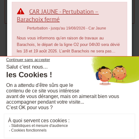
gastronomie, la musique et d’autres traditions de La Réunion et du
CAR JAUNE - Pertubation –
Sud Sauvage !
Barachoix fermé
Perturbation
- jusqu'au 19/08/2026
- Car Jaune
Nous vous informons qu’en raison de travaux au
Barachois, le départ de la ligne O2 pour 04h30 sera dévié
les 18 et 19 août 2026. L’arrêt Barachois ne sera pas...
Kar'Ouest : SECTEUR LE PORT
BRADERIE COMMERCIALE DE LA VILLE
DU PORT
Manifestation
- jusqu'au 15/08/2026
- kar'ouest
DÉVIATION DES LIGNES LGO ET 21 Du lundi 03 au
samedi 15 août 2026 inclus : Circulation interdite sur
Aide et accessibilité
Plan du site
l’avenue Commune de Paris, dans les 2 sens. Lignes
LGO et...
RGPD
Mentions légales