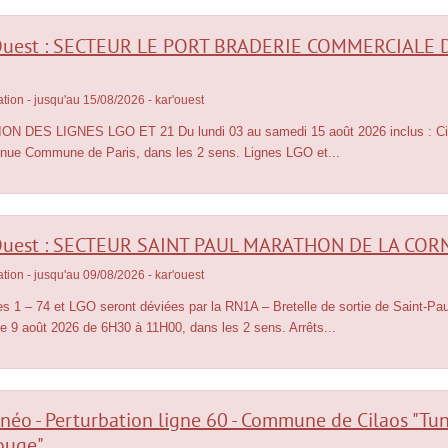
Objets trouvés
Règlement du réseau CARSUD
Ouest : SECTEUR LE PORT BRADERIE COMMERCIALE D
ation
- jusqu'au 15/08/2026
- kar'ouest
ON DES LIGNES LGO ET 21 Du lundi 03 au samedi 15 août 2026 inclus : Circu
enue Commune de Paris, dans les 2 sens. Lignes LGO et...
OUTILS
Recherche
Plan du site
Ouest : SECTEUR SAINT PAUL MARATHON DE LA COR
Flux
RSS
ation
- jusqu'au 09/08/2026
- kar'ouest
Aide et accessibilité
Mentions légales
es 1 – 74 et LGO seront déviées par la RN1A – Bretelle de sortie de Saint-Pau
FAQ
 9 août 2026 de 6H30 à 11H00, dans les 2 sens. Arrêts...
Contactez-nous
Politique de protection des données
Plan mobile
Conditions générales d'utilisation
rnéo - Perturbation ligne 60 - Commune de Cilaos "Tu
ouge"