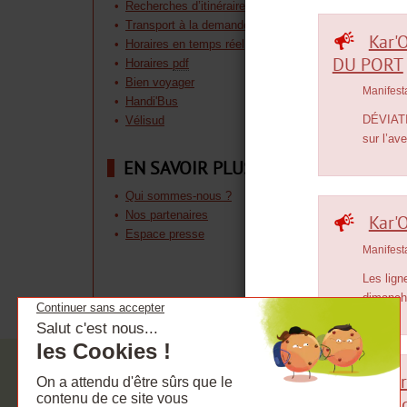
Recherches d’itinéraires
Transport à la demande
Kar'
Horaires en temps réel
DU PORT
Horaires
pdf
Bien voyager
Manifest
Handi'Bus
DÉVIATI
Vélisud
sur l’av
EN SAVOIR PLUS
Qui sommes-nous ?
Nos partenaires
Kar'
Espace presse
Manifest
Les lign
dimanche
Alte
Gueule R