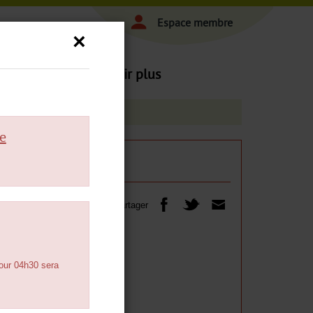
Espace membre
×
|
 et achats
En savoir plus
re
Partager
TARIFS ET ACHATS
pour 04h30 sera
Gamme tarifaire
Points de vente
Comment s'abonner