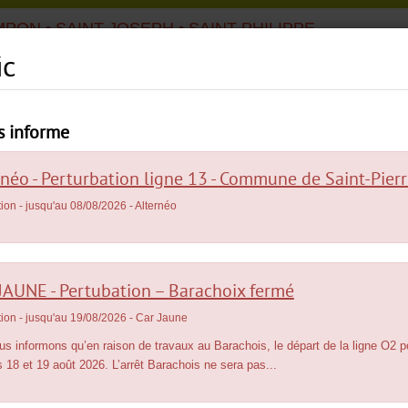
MPON • SAINT-JOSEPH • SAINT-PHILIPPE
ic
Menu
|
|
Se déplacer
Infos
pratiques
Tarifs
principal
s informe
rnéo - Perturbation ligne 13 - Commune de Saint-Pier
tion
- jusqu'au 08/08/2026
- Alternéo
JAUNE - Pertubation – Barachoix fermé
tion
- jusqu'au 19/08/2026
- Car Jaune
INFOS
PRATIQUES
s informons qu’en raison de travaux au Barachois, le départ de la ligne O2 
Infos
trafic
s 18 et 19 août 2026. L’arrêt Barachois ne sera pas...
Actualités
Autres réseaux