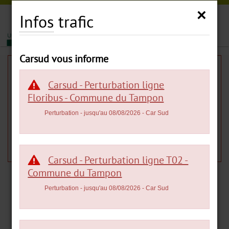
Carsud
×
Infos
trafic
|
|
MENU
Carsud vous informe
Infos
trafic
Carsud - Perturbation ligne
Floribus - Commune du Tampon
Perturbation
- jusqu'au 08/08/2026
- Car Sud
L'info trafic est introuvable.
Veuillez réessayer. Retour à la page
Infos
trafic
.
Carsud - Perturbation ligne T02 -
Commune du Tampon
Perturbation
- jusqu'au 08/08/2026
- Car Sud